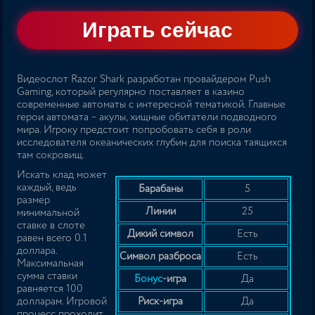
Играть сейчас
Видеослот Razor Shark разработан провайдером Push
Gaming, который регулярно поставляет в казино
современные автоматы с интересной тематикой. Главные
герои автомата – акулы, хищные обитатели подводного
мира. Игроку предстоит попробовать себя в роли
исследователя океанических глубин для поиска таящихся
там сокровищ.
Искать клад может
каждый, ведь
Барабаны
5
размер
Линии
25
минимальной
ставке в слоте
Дикий символ
Есть
равен всего 0.1
доллара.
Символ разброса
Есть
Максимальная
сумма ставки
Бонус
-игра
Да
равняется 100
долларам. Игровой
Риск-игра
Да
процесс проходит