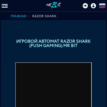
ГЛАВНАЯ
RAZOR SHARK
ИГРОВОЙ АВТОМАТ RAZOR SHARK
(PUSH GAMING) MR BIT