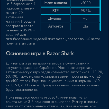
Макс. выплата
х5000
на 5 барабанах с 4
горизонтальными
RTP
98,5%
рядами, 20
активными
Джекпот
Нет
линиями. Процент
возврата в слоте
Автоигра
Да
равняется 96.7% –
средний для
пятибарабанных моделей показатель, позволяющий часто
получать выплаты.
Основная игра в Razor Shark
Для начала игры вы должны выбрать сумму ставки и
запустить вращение барабанов. Можно активировать
автоматическую игру, задав количество автоспинов – 10, 20,
50, 100. Также можно установить лимит проигрыша – от х5
до х100 ставок. Еще можно указать лимит выигрыша – х10,
х20, х50, х100 ставок. При достижении лимита автоспины
будут остановлены.
Приз выдается, если на игровой линии появляется
сочетание из 3-5 одинаковых символов. Размер выплаты
зависит от совершенной ставки. Так, при максимальной