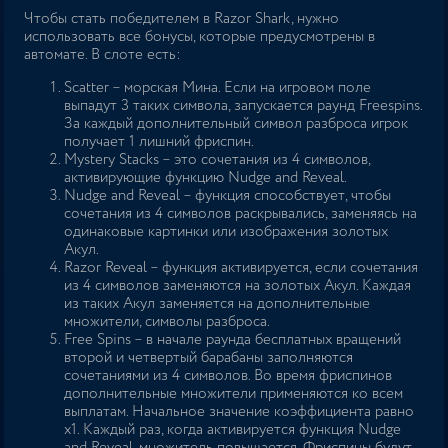
Чтобы стать победителем в Razor Shark, нужно
использовать все бонусы, которые предусмотрены в
автомате. В слоте есть:
Scatter – морская Мина. Если на игровом поле
выпадут 3 таких символа, запускается раунд Freespins.
За каждый дополнительный символ разброса игрок
получает 1 лишний фриспин.
Mystery Stacks – это сочетания из 4 символов,
активирующие функцию Nudge and Reveal.
Nudge and Reveal – функция способствует, чтобы
сочетания из 4 символов раскрывались, заменяясь на
одинаковые картинки или изображения золотых
Акул.
Razor Reveal – функция активируется, если сочетания
из 4 символов заменяются на золотых Акул. Каждая
из таких Акул заменяется на дополнительные
множители, символы разброса.
Free Spins – в начале раунда бесплатных вращений
второй и четвертый барабаны заполняются
сочетаниями из 4 символов. Во время фриспинов
дополнительные множители применяются ко всем
выплатам. Начальное значение коэффициента равно
х1. Каждый раз, когда активируется функция Nudge